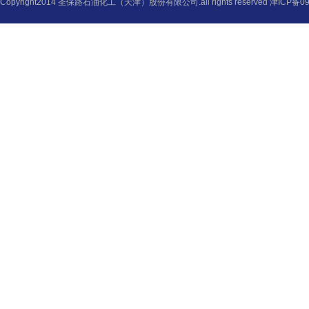
Copyright2014 圣保路石油化工（天津）股份有限公司.all rights reserved
津ICP备09