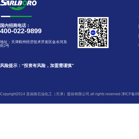
国内招商电话：
400-022-9899
地址：
天津蓟州经济技术开发区金水河东
街2号
风险提示：“投资有风险，加盟需谨慎”
Copyright2014 圣保路石油化工（天津）股份有限公司.all rights reserved
津ICP备09