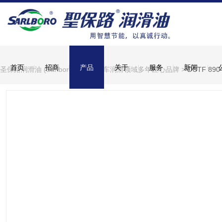
首页
招商
产品
关于
服务
新闻
圣保路润滑油 (Sarlboro)，深耕汽车润滑领域多年匠心品牌
>
DCTF 8