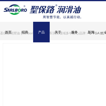
首页
招商
产品
关于
服务
新闻
圣保路润滑油 (Sarlboro)，深耕汽车润滑领域多年匠心品牌
>
L-TGA 